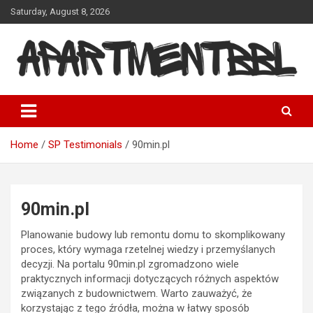
Skip
Saturday, August 8, 2026
to
content
Apartmentbbl
Home
SP Testimonials
90min.pl
90min.pl
Planowanie budowy lub remontu domu to skomplikowany
proces, który wymaga rzetelnej wiedzy i przemyślanych
decyzji. Na portalu 90min.pl zgromadzono wiele
praktycznych informacji dotyczących różnych aspektów
związanych z budownictwem. Warto zauważyć, że
korzystając z tego źródła, można w łatwy sposób