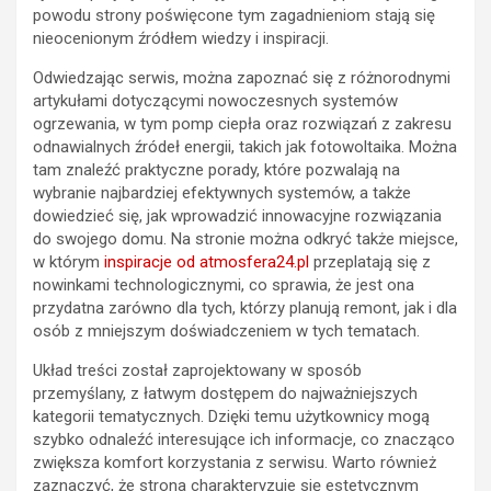
powodu strony poświęcone tym zagadnieniom stają się
nieocenionym źródłem wiedzy i inspiracji.
Odwiedzając serwis, można zapoznać się z różnorodnymi
artykułami dotyczącymi nowoczesnych systemów
ogrzewania, w tym pomp ciepła oraz rozwiązań z zakresu
odnawialnych źródeł energii, takich jak fotowoltaika. Można
tam znaleźć praktyczne porady, które pozwalają na
wybranie najbardziej efektywnych systemów, a także
dowiedzieć się, jak wprowadzić innowacyjne rozwiązania
do swojego domu. Na stronie można odkryć także miejsce,
w którym
inspiracje od atmosfera24.pl
przeplatają się z
nowinkami technologicznymi, co sprawia, że jest ona
przydatna zarówno dla tych, którzy planują remont, jak i dla
osób z mniejszym doświadczeniem w tych tematach.
Układ treści został zaprojektowany w sposób
przemyślany, z łatwym dostępem do najważniejszych
kategorii tematycznych. Dzięki temu użytkownicy mogą
szybko odnaleźć interesujące ich informacje, co znacząco
zwiększa komfort korzystania z serwisu. Warto również
zaznaczyć, że strona charakteryzuje się estetycznym