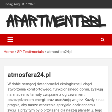
Skip
Friday, August 7, 2026
to
content
Apartmentbbl
Home
SP Testimonials
atmosfera24.pl
atmosfera24.pl
W dobie rosnącej świadomości ekologicznej i chęci
stworzenia komfortowego, funkcjonalnego domu, zyskują
na znaczeniu tematy związane z ogrzewaniem,
oszczędzaniem energii oraz aranżacją wnętrz. Każdy z nas
pragnie, aby nasze otoczenie sprzyjało codziennemu
życiu, a przy tym było przyjazne dla naszej planety. Z tego