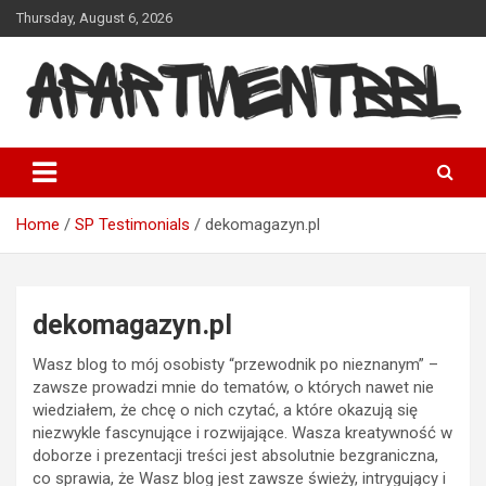
Skip
Thursday, August 6, 2026
to
content
Apartmentbbl
Home
SP Testimonials
dekomagazyn.pl
dekomagazyn.pl
Wasz blog to mój osobisty “przewodnik po nieznanym” –
zawsze prowadzi mnie do tematów, o których nawet nie
wiedziałem, że chcę o nich czytać, a które okazują się
niezwykle fascynujące i rozwijające. Wasza kreatywność w
doborze i prezentacji treści jest absolutnie bezgraniczna,
co sprawia, że Wasz blog jest zawsze świeży, intrygujący i