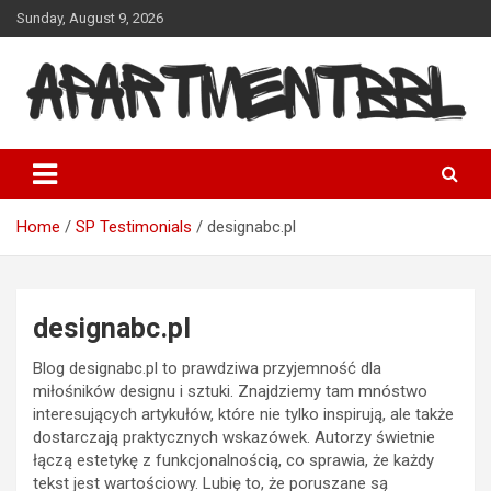
Skip
Sunday, August 9, 2026
to
content
Apartmentbbl
Home
SP Testimonials
designabc.pl
designabc.pl
Blog designabc.pl to prawdziwa przyjemność dla
miłośników designu i sztuki. Znajdziemy tam mnóstwo
interesujących artykułów, które nie tylko inspirują, ale także
dostarczają praktycznych wskazówek. Autorzy świetnie
łączą estetykę z funkcjonalnością, co sprawia, że każdy
tekst jest wartościowy. Lubię to, że poruszane są