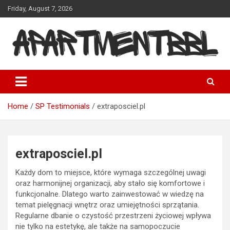
Skip
Friday, August 7, 2026
to
content
Apartmentbbl
Home
SP Testimonials
extraposciel.pl
extraposciel.pl
Każdy dom to miejsce, które wymaga szczególnej uwagi
oraz harmonijnej organizacji, aby stało się komfortowe i
funkcjonalne. Dlatego warto zainwestować w wiedzę na
temat pielęgnacji wnętrz oraz umiejętności sprzątania.
Regularne dbanie o czystość przestrzeni życiowej wpływa
nie tylko na estetykę, ale także na samopoczucie