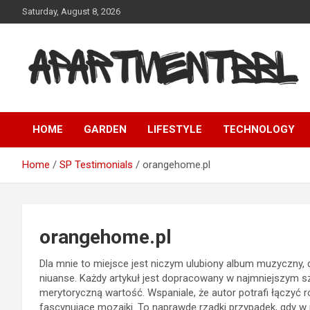
Skip
Saturday, August 8, 2026
to
content
Apartmentbbl
HOME
GARDEN
LIFESTYLE
TECHNOLOGY
Home
SP Testimonials
orangehome.pl
orangehome.pl
Dla mnie to miejsce jest niczym ulubiony album muzyczny, 
niuanse. Każdy artykuł jest dopracowany w najmniejszym s
merytoryczną wartość. Wspaniale, że autor potrafi łączyć r
fascynujące mozaiki. To naprawdę rzadki przypadek, gdy w i