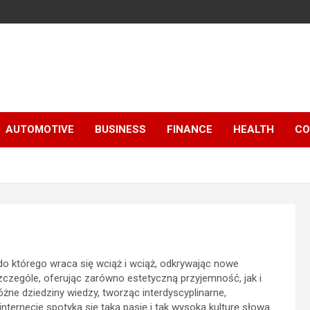
AUTOMOTIVE
BUSINESS
FINANCE
HEALTH
CO
do którego wraca się wciąż i wciąż, odkrywając nowe
zczególe, oferując zarówno estetyczną przyjemność, jak i
óżne dziedziny wiedzy, tworząc interdyscyplinarne,
nternecie spotyka się taką pasję i tak wysoką kulturę słowa.