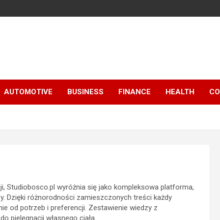
AUTOMOTIVE
BUSINESS
FINANCE
HEALTH
CO
ji, Studiobosco.pl wyróżnia się jako kompleksowa platforma,
sy. Dzięki różnorodności zamieszczonych treści każdy
ie od potrzeb i preferencji. Zestawienie wiedzy z
o pielęgnacji własnego ciała.