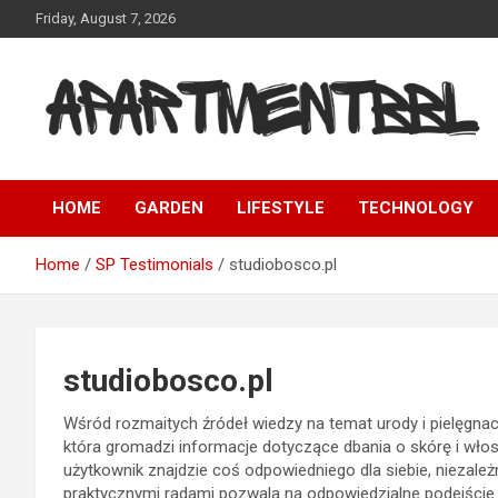
Skip
Friday, August 7, 2026
to
content
Apartmentbbl
HOME
GARDEN
LIFESTYLE
TECHNOLOGY
Home
SP Testimonials
studiobosco.pl
studiobosco.pl
Wśród rozmaitych źródeł wiedzy na temat urody i pielęgnac
która gromadzi informacje dotyczące dbania o skórę i wło
użytkownik znajdzie coś odpowiedniego dla siebie, niezależn
praktycznymi radami pozwala na odpowiedzialne podejście d