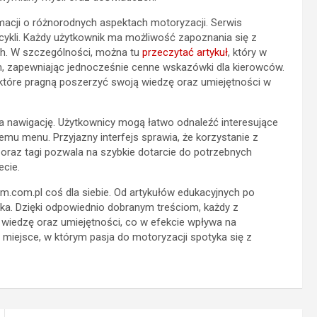
acji o różnorodnych aspektach motoryzacji. Serwis
ykli. Każdy użytkownik ma możliwość zapoznania się z
h. W szczególności, można tu
przeczytać artykuł
, który w
, zapewniając jednocześnie cenne wskazówki dla kierowców.
które pragną poszerzyć swoją wiedzę oraz umiejętności w
wia nawigację. Użytkownicy mogą łatwo odnaleźć interesujące
nemu menu. Przyjazny interfejs sprawia, że korzystanie z
 oraz tagi pozwala na szybkie dotarcie do potrzebnych
ecie.
m.com.pl coś dla siebie. Od artykułów edukacyjnych po
oka. Dzięki odpowiednio dobranym treściom, każdy z
iedzę oraz umiejętności, co w efekcie wpływa na
miejsce, w którym pasja do motoryzacji spotyka się z