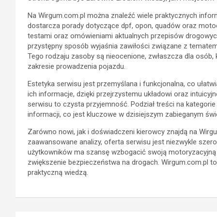
Na Wirgum.com.pl można znaleźć wiele praktycznych inform
dostarcza porady dotyczące dpf, opon, quadów oraz motoc
testami oraz omówieniami aktualnych przepisów drogowyc
przystępny sposób wyjaśnia zawiłości związane z tematem
Tego rodzaju zasoby są nieocenione, zwłaszcza dla osób, 
zakresie prowadzenia pojazdu.
Estetyka serwisu jest przemyślana i funkcjonalna, co ułat
ich informacje, dzięki przejrzystemu układowi oraz intuicyj
serwisu to czysta przyjemność. Podział treści na kategorie
informacji, co jest kluczowe w dzisiejszym zabieganym świ
Zarówno nowi, jak i doświadczeni kierowcy znajdą na Wirgu
zaawansowane analizy, oferta serwisu jest niezwykle szer
użytkowników ma szansę wzbogacić swoją motoryzacyjną w
zwiększenie bezpieczeństwa na drogach. Wirgum.com.pl to 
praktyczną wiedzą.