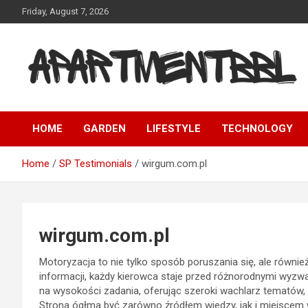
Skip
Friday, August 7, 2026
to
content
Apartmentbbl
HOME
GARDEN
LIFESTYLE
TECHNOLOGY
Home
SP Testimonials
wirgum.com.pl
wirgum.com.pl
Motoryzacja to nie tylko sposób poruszania się, ale również
informacji, każdy kierowca staje przed różnorodnymi wyzw
na wysokości zadania, oferując szeroki wachlarz tematów, 
Strona ógłma być zarówno źródłem wiedzy, jak i miejscem